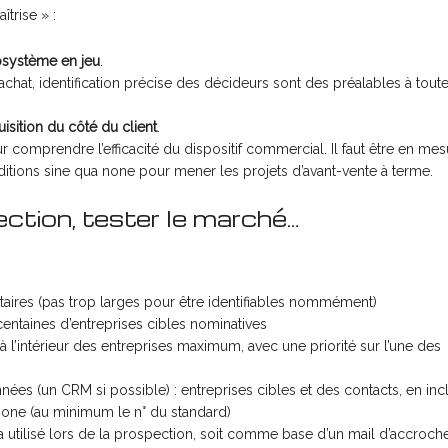
trise » :
osystème en jeu
.
hat, identification précise des décideurs sont des préalables à tout
isition du côté du client
.
r comprendre l’efficacité du dispositif commercial. Il faut être en me
nditions sine qua none pour mener les projets d’avant-vente à terme.
ection, tester le marché…
itaires (pas trop larges pour être identifiables nommément)
ntaines d’entreprises cibles nominatives
à l’intérieur des entreprises maximum, avec une priorité sur l’une des
es (un CRM si possible) : entreprises cibles et des contacts, en inc
one (au minimum le n° du standard)
 utilisé lors de la prospection, soit comme base d’un mail d’accroche