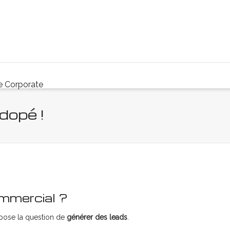
e Corporate
 dopé !
ommercial ?
 pose la question de
générer des leads
.