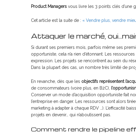
Product Managers
vous livre les 3 points clés d’une g
Cet article est la suite de :
« Vendre plus, vendre mie
Attaquer le marché, oui…mai
Si durant ses premiers mois, parfois même ses premièr
opportuniste, cela n’a rien d’étonnant. Les ressources
expression. Les projets se rencontrent au sein du rés
Dans la plupart des cas, un nombre très limité de projets
En revanche, dès que les
objectifs représentent l’acqu
de consommateurs (voire plus, en B2C),
l’opportunisme
Conserver un mode d’acquisition opportuniste fait non
l’entreprise en danger. Les ressources sont alors tir
marketing à adapter à chaque RDV …). L’efficacité baiss
projets en devenir… qui n’aboutissent pas.
Comment rendre le pipeline ef