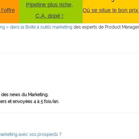
Pipeline plus riche,
l’offre
Où se situe le bon prix
C.A. dopé !
g » dans la Boîte à outils marketing
des experts de Product Manager
 des news du Marketing.
ers et envoyées 4 à 5 fois/an.
marketing avec vos prospects ?