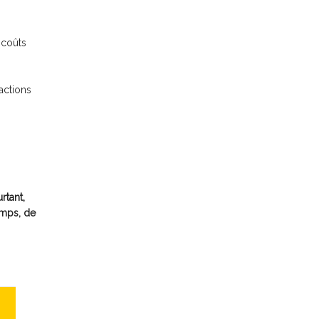
 coûts
actions
rtant,
emps, de