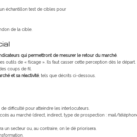
 un échantillon test de cibles pour
andon de la cible.
ial
indicateurs qui permettront de mesurer le retour du marché
.
 outils de « flicage ». Ils faut casser cette perception dès le départ. 
des coups de fil.
ché et sa réactivité
, tels que décrits ci-dessous.
 difficulté pour atteindre les interlocuteurs.
accès au marché (direct, indirect, type de prospection : mail/téléphon
.
era un secteur ou, au contraire, on le dé priorisera.
nsformation.